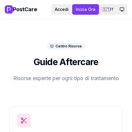
PostCare
Accedi
Inizia Ora
🇮🇹
IT
Camb
Centro Risorse
Guide Aftercare
Risorse esperte per ogni tipo di trattamento