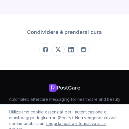
Condividere è prendersi cura
PostCare
Automated aftercare messaging for healthcare and beauty
professionals
Utilizziamo cookie essenziali per l'autenticazione e il
monitoraggio degli errori (Sentry). Non vengono utilizzati
Prezzi
Privacy
Terms
cookie pubblicitari.
Leggi la nostra informativa sulla