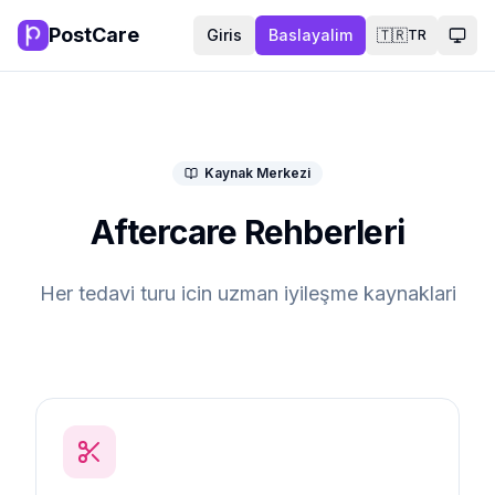
PostCare
Giris
Baslayalim
🇹🇷
TR
Tema
Kaynak Merkezi
Aftercare Rehberleri
Her tedavi turu icin uzman iyileşme kaynaklari