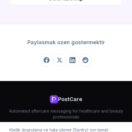
Paylasmak ozen gostermektir
PostCare
Automated aftercare messaging for healthcare and beauty
professionals
Kimlik dogrulama ve hata izleme (Sentry) icin temel
Fiyatlandirma
Privacy
Terms