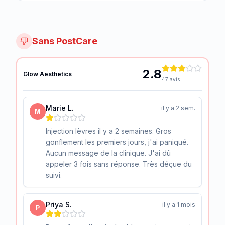
Sans PostCare
2.8
Glow Aesthetics
47 avis
Marie L.
il y a 2 sem.
M
Injection lèvres il y a 2 semaines. Gros
gonflement les premiers jours, j'ai paniqué.
Aucun message de la clinique. J'ai dû
appeler 3 fois sans réponse. Très déçue du
suivi.
Priya S.
il y a 1 mois
P