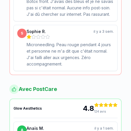
Botox front. J'avais des bleus et je ne savais
pas si c'était normal. Aucune info post-soin.
J'ai dû chercher sur internet. Pas rassurant.
Sophie R.
il y a 3 sem.
S
Microneedling. Peau rouge pendant 4 jours
et personne ne m'a dit que c'était normal.
J'ai failli aller aux urgences. Zéro
accompagnement.
Avec PostCare
4.8
Glow Aesthetics
124 avis
Anaïs M.
il y a 1 sem.
A