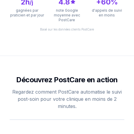
2h
4.8
+60%
/j
gagnées par
note Google
d'appels de suivi
praticien et par jour
moyenne avec
en moins
PostCare
Basé sur les données clients PostCare
Découvrez PostCare en action
Regardez comment PostCare automatise le suivi
post-soin pour votre clinique en moins de 2
minutes.