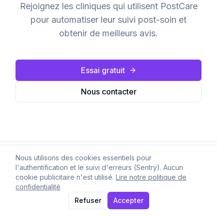
Rejoignez les cliniques qui utilisent PostCare
pour automatiser leur suivi post-soin et
obtenir de meilleurs avis.
Essai gratuit
Nous contacter
Nous utilisons des cookies essentiels pour
l'authentification et le suivi d'erreurs (Sentry). Aucun
cookie publicitaire n'est utilisé.
Lire notre politique de
78 protocoles de suivi prêts à
confidentialité
Refuser
Accepter
l'emploi