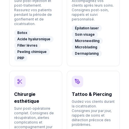
Suivi post-injection et
Accompagnez vos
post-traitement.
clients après leurs soins.
Rassurez vos patients
Consignes post-soin,
pendant la période de
rappels et suivi
gonflement et de
personnalisé.
cicatrisation.
Épilation laser
Botox
Soin visage
Acide hyaluronique
Microneedling
Filler lèvres
Microblading
Peeling chimique
Dermaplaning
PRP
Chirurgie
Tattoo & Piercing
esthétique
Guidez vos clients durant
la cicatrisation.
Suivi post-opératoire
Consignes jour par jour,
complet. Consignes de
rappels de soins et
récupération, alertes
détection précoce des
complications et
problèmes.
accompagnement jour